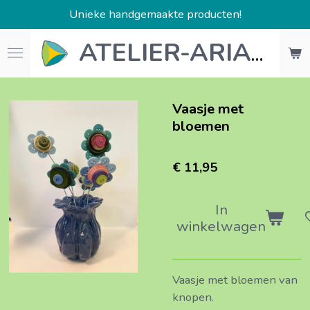
Unieke handgemaakte producten!
Ga
direct
naar
ATELIER-ARIANE
de
hoofdinhoud
Vaasje met
bloemen
€ 11,95
In
winkelwagen
Vaasje met bloemen van
knopen.