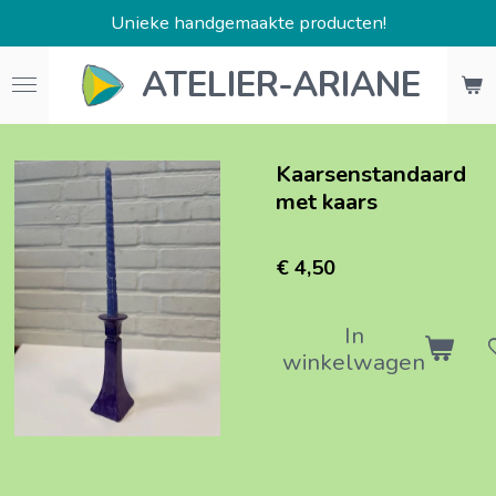
Unieke handgemaakte producten!
Ga
direct
ATELIER-ARIANE
naar
de
hoofdinhoud
Kaarsenstandaard
met kaars
€ 4,50
In
winkelwagen