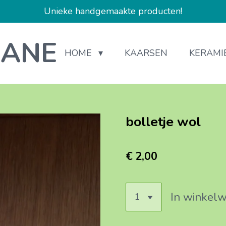
Unieke handgemaakte producten!
IANE
HOME
KAARSEN
KERAMI
bolletje wol
€ 2,00
In winkel