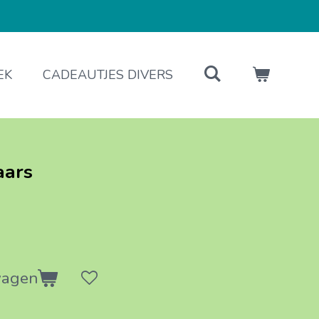
EK
CADEAUTJES DIVERS
aars
wagen