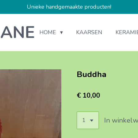
Unieke handgemaakte producten!
IANE
HOME
KAARSEN
KERAMI
Buddha
€ 10,00
In winkel