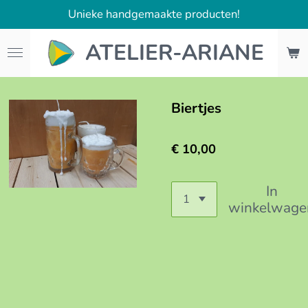
Unieke handgemaakte producten!
Ga
direct
ATELIER-ARIANE
naar
de
hoofdinhoud
Biertjes
€ 10,00
In
winkelwage